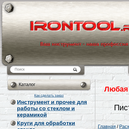
Каталог
Каталог
Любая 
Как сделать заказ
Инструмент и прочее для
Пис
работы со стеклом и
керамикой
Круги для обработки
Главная
/
Рас