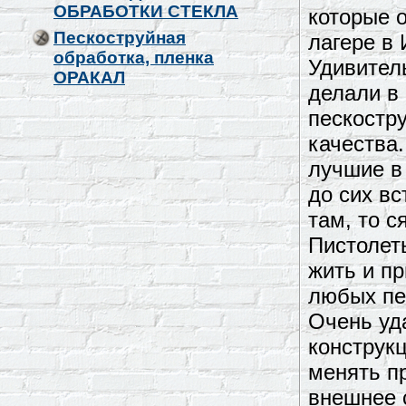
ОБРАБОТКИ СТЕКЛА
которые 
Пескоструйная
лагере в 
обработка, пленка
Удивитель
ОРАКАЛ
делали в 
пескостр
качества.
лучшие в 
до сих вс
там, то с
Пистолет
жить и п
любых пе
Очень уд
конструкц
менять п
внешнее с