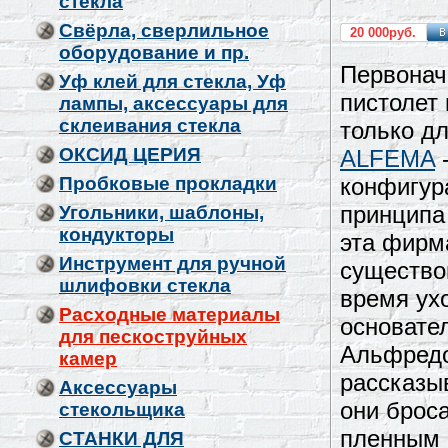
стекла
Свёрла, сверлильное
20 000руб.
оборудование и пр.
Первонач
Уф клей для стекла, Уф
пистолет
лампы, аксессуары для
склеивания стекла
только дл
ОКСИД ЦЕРИЯ
ALFEMA
-
Пробковые прокладки
конфигур
принципа
Угольники, шаблоны,
кондукторы
эта фирм
Инструмент для ручной
существо
шлифовки стекла
время ухо
Расходные материалы
основате
для пескоструйных
Альфредо
камер
рассказы
Аксессуары
они брос
стекольщика
пленным 
СТАНКИ ДЛЯ