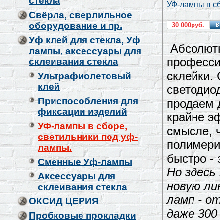
стекла
УФ-лампы в сб
Свёрла, сверлильное
оборудование и пр.
30 000руб.
Уф клей для стекла, Уф
Абсолютн
лампы, аксессуары для
професси
склеивания стекла
склейки.
Ультрафиолетовый
клей
светодио
Приспособления для
продаем 
фиксации изделий
крайне э
УФ-лампы в сборе,
смысле, 
светильники под уф-
полимери
лампы.
быстро - 
Сменные Уф-лампы
Но здесь
Аксессуары для
новую ли
склеивания стекла
ламп - от
ОКСИД ЦЕРИЯ
даже 300
Пробковые прокладки