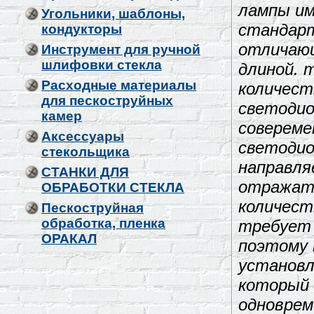
лампы и
Угольники, шаблоны,
стандарт
кондукторы
отличаю
Инструмент для ручной
шлифовки стекла
длиной. т
Расходные материалы
количест
для пескоструйных
светодио
камер
совереме
Аксессуары
светоди
стекольщика
направля
СТАНКИ ДЛЯ
отражате
ОБРАБОТКИ СТЕКЛА
количест
Пескоструйная
обработка, пленка
требует 
ОРАКАЛ
поэтому 
установл
который
одноврем