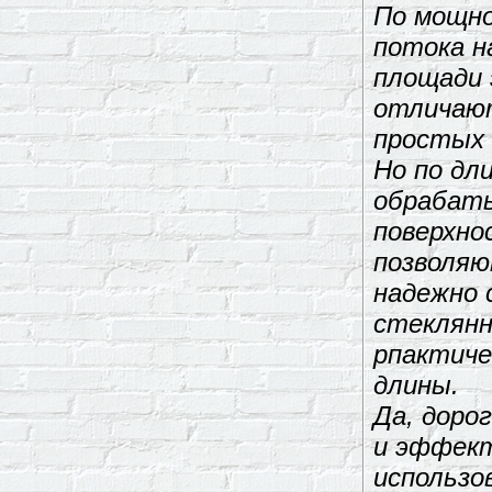
По мощн
потока н
площади 
отличаю
простых
Но по дл
обрабат
поверхно
позволяю
надежно 
стеклянн
рпактиче
длины.
Да, дорог
и эффек
использо