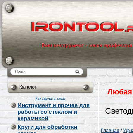
Каталог
Каталог
Любая 
Как сделать заказ
Инструмент и прочее для
Светод
работы со стеклом и
керамикой
Круги для обработки
Главная
/
Уф к