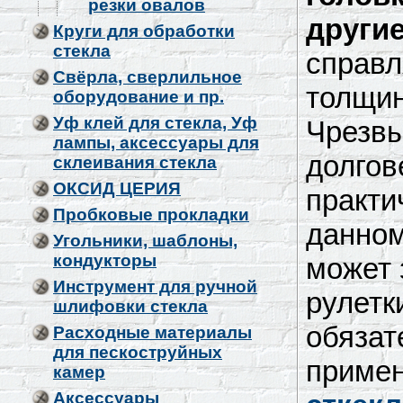
резки овалов
другие
Круги для обработки
стекла
справл
Свёрла, сверлильное
толщин
оборудование и пр.
Уф клей для стекла, Уф
Чрезвы
лампы, аксессуары для
долгов
склеивания стекла
ОКСИД ЦЕРИЯ
практи
Пробковые прокладки
данном
Угольники, шаблоны,
кондукторы
может 
Инструмент для ручной
рулетк
шлифовки стекла
обязат
Расходные материалы
для пескоструйных
приме
камер
Аксессуары