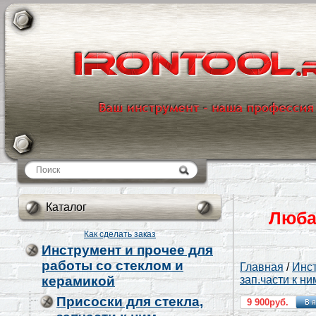
Каталог
Каталог
Люба
Как сделать заказ
Инструмент и прочее для
работы со стеклом и
Главная
/
Инст
керамикой
зап.части к ни
Присоски для стекла,
9 900руб.