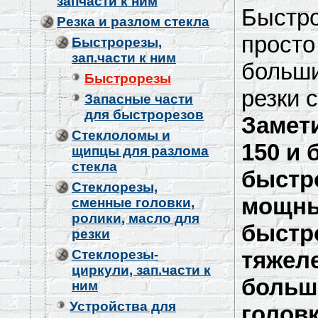
запчасти к ним
Быстро
Резка и разлом стекла
просто
Быстрорезы,
зап.части к ним
больш
Быстрорезы
резки 
Запасные части
для быстрорезов
Замети
Стеклоломы и
150 и 
щипцы для разлома
стекла
быстр
Стеклорезы,
мощны
сменные головки,
ролики, масло для
быстр
резки
Стеклорезы-
тяжеле
циркули, зап.части к
больш
ним
Устройства для
головк