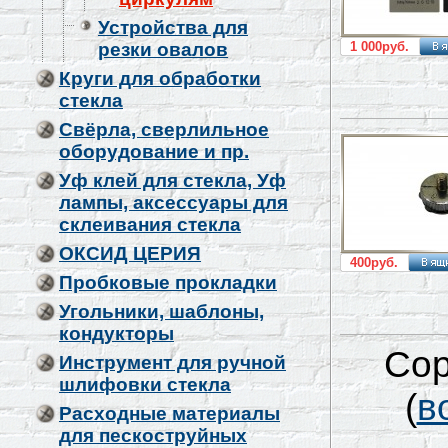
Устройства для
резки овалов
1 000руб.
Круги для обработки
стекла
Свёрла, сверлильное
оборудование и пр.
Уф клей для стекла, Уф
лампы, аксессуары для
склеивания стекла
ОКСИД ЦЕРИЯ
400руб.
Пробковые прокладки
Угольники, шаблоны,
кондукторы
Сор
Инструмент для ручной
шлифовки стекла
(
в
Расходные материалы
для пескоструйных