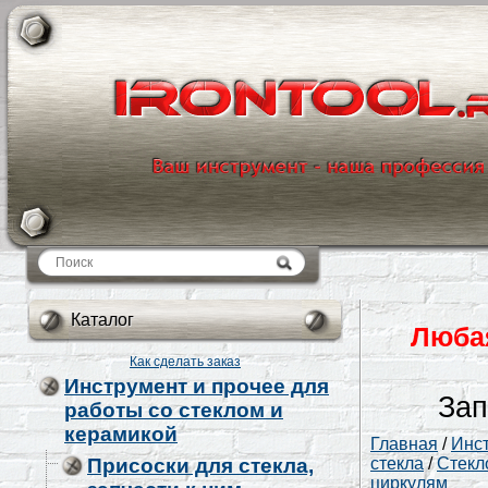
Каталог
Каталог
Любая
Как сделать заказ
Инструмент и прочее для
Зап
работы со стеклом и
керамикой
Главная
/
Инст
Присоски для стекла,
стекла
/
Стекл
циркулям