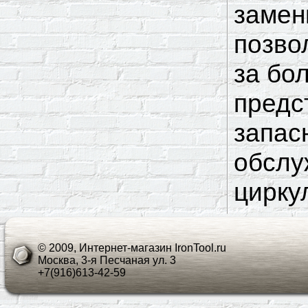
замен
позво
за бо
предс
запас
обслу
цирку
© 2009, Интернет-магазин IronTool.ru
Москва, 3-я Песчаная ул. 3
+7(916)613-42-59