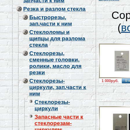
запчасти к ним
Резка и разлом стекла
Сор
Быстрорезы,
зап.части к ним
(
в
Стеклоломы и
щипцы для разлома
стекла
Стеклорезы,
сменные головки,
ролики, масло для
резки
Стеклорезы-
1 000руб.
циркули, зап.части к
ним
Стеклорезы-
циркули
Запасные части к
стеклорезам-
циркулям