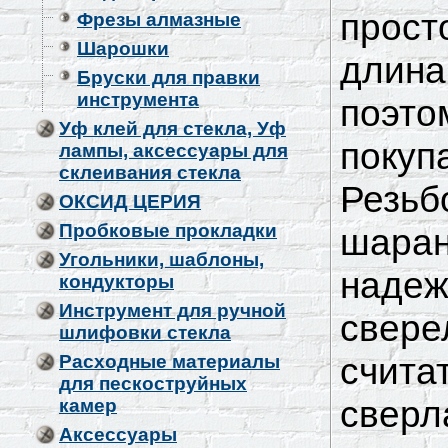
прост
Фрезы алмазные
Шарошки
длина
Бруски для правки
инструмента
поэто
Уф клей для стекла, Уф
покуп
лампы, аксессуары для
склеивания стекла
Резьб
ОКСИД ЦЕРИЯ
Пробковые прокладки
шаран
Угольники, шаблоны,
надеж
кондукторы
Инструмент для ручной
свере
шлифовки стекла
счита
Расходные материалы
для пескоструйных
сверл
камер
Аксессуары