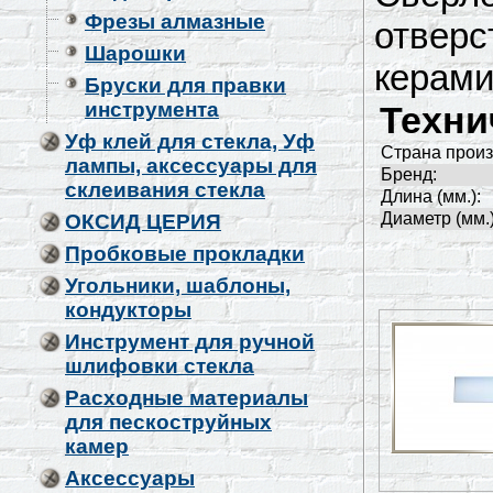
Фрезы алмазные
отверст
Шарошки
керами
Бруски для правки
инструмента
Техни
Уф клей для стекла, Уф
Страна произ
лампы, аксессуары для
Бренд:
склеивания стекла
Длина (мм.):
Диаметр (мм.)
ОКСИД ЦЕРИЯ
Пробковые прокладки
Угольники, шаблоны,
кондукторы
Инструмент для ручной
шлифовки стекла
Расходные материалы
для пескоструйных
камер
Аксессуары