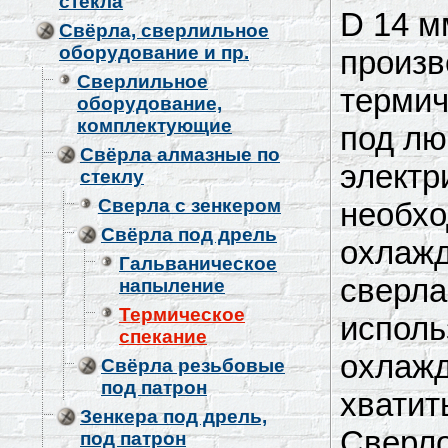
стекла
D 14 м
Свёрла, сверлильное
оборудование и пр.
произв
Сверлильное
термич
оборудование,
комплектующие
под лю
Свёрла алмазные по
электр
стеклу
Сверла с зенкером
необхо
Свёрла под дрель
охлажд
Гальваническое
сверла
напыление
Термическое
исполь
спекание
охлажд
Свёрла резьбовые
под патрон
хватит
Зенкера под дрель,
Сверло
под патрон