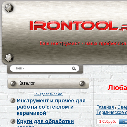
Каталог
Каталог
Люба
Как сделать заказ
Инструмент и прочее для
работы со стеклом и
Главная
/
Свёр
керамикой
Термическое 
Круги для обработки
1 050руб.