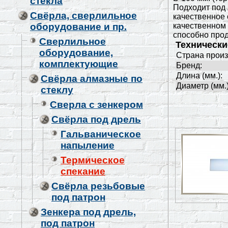
стекла
Подходит под 
Свёрла, сверлильное
качественное 
оборудование и пр.
качественном 
способно проде
Сверлильное
Технически
оборудование,
Страна произ
комплектующие
Бренд:
Длина (мм.):
Свёрла алмазные по
Диаметр (мм.)
стеклу
Сверла с зенкером
Свёрла под дрель
Гальваническое
напыление
Термическое
спекание
Свёрла резьбовые
под патрон
Зенкера под дрель,
под патрон