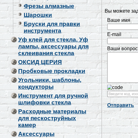
Фрезы алмазные
Вы можете за
Шарошки
Ваше имя
Бруски для правки
инструмента
E-mail
Уф клей для стекла, Уф
лампы, аксессуары для
Ваши вопрос
склеивания стекла
ОКСИД ЦЕРИЯ
Пробковые прокладки
Угольники, шаблоны,
кондукторы
Инструмент для ручной
шлифовки стекла
Отправить
Расходные материалы
для пескоструйных
камер
Аксессуары