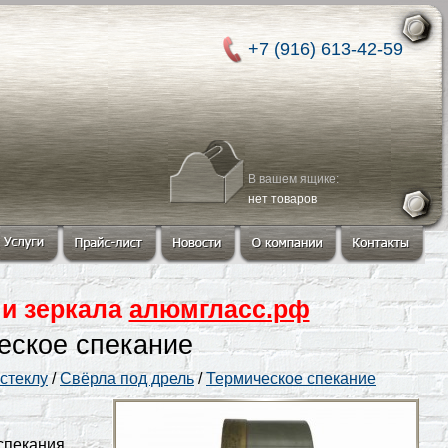
+7 (916) 613-42-59
В вашем ящике:
нет товаров
 и зеркала
алюмгласс.рф
еское спекание
стеклу
/
Свёрла под дрель
/
Термическое спекание
спекания.