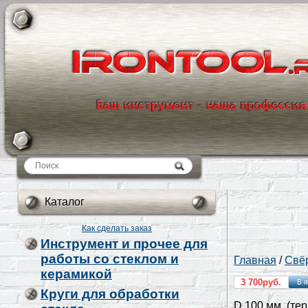
Каталог
Каталог
Как сделать заказ
Инструмент и прочее для
работы со стеклом и
Главная
/
Свёр
керамикой
3 700руб.
Круги для обработки
D 100 мм. (те