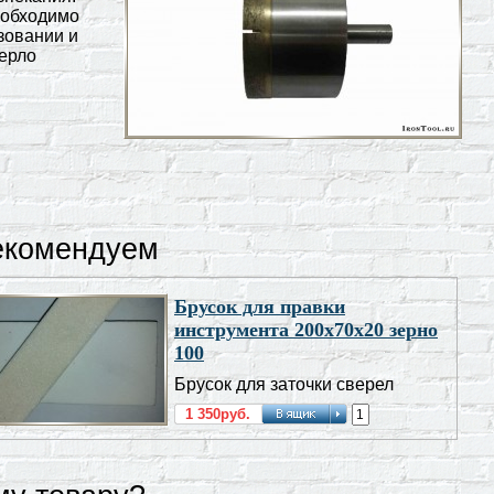
еобходимо
зовании и
верло
екомендуем
Брусок для правки
инструмента 200х70х20 зерно
100
Брусок для заточки сверел
1 350руб.