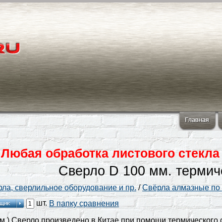
Любая обработка листового стекла
Сверло D 100 мм. термич
ла, сверлильное оборудование и пр.
/
Свёрла алмазные по 
шт.
В папку сравнения
рм.) Сверло произведено в Китае при помощи термического 