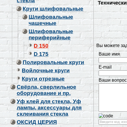
стекла
Технически
Круги шлифовальные
Шлифовальные
чашечные
Шлифовальные
периферийные
D 150
Вы можете за
D 175
Ваше имя
Полировальные круги
E-mail
Войлочные круги
Круги отрезные
Ваши вопрос
Свёрла, сверлильное
оборудование и пр.
Уф клей для стекла, Уф
лампы, аксессуары для
склеивания стекла
ОКСИД ЦЕРИЯ