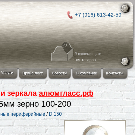
+7 (916) 613-42-59
В вашем ящике:
нет товаров
 и зеркала
алюмгласс.рф
5мм зерно 100-200
ные периферийные
/
D 150