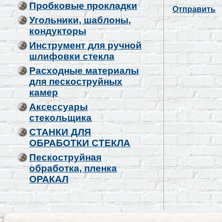
Пробковые прокладки
Отправить
Угольники, шаблоны,
кондукторы
Инструмент для ручной
шлифовки стекла
Расходные материалы
для пескоструйных
камер
Аксессуары
стекольщика
СТАНКИ ДЛЯ
ОБРАБОТКИ СТЕКЛА
Пескоструйная
обработка, пленка
ОРАКАЛ